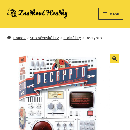
Preskočiť
Preskočiť
Menu
na
na
navigáciu
obsah
Domovská stránka
Domov
Spoločenské hry
Stolné hry
Decrypto
Kontakt
Ukážka strany