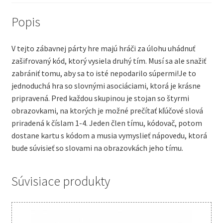
Popis
V tejto zábavnej párty hre majú hráči za úlohu uhádnuť
zašifrovaný kód, ktorý vysiela druhý tím. Musí sa ale snažiť
zabrániť tomu, aby sa to isté nepodarilo súpermi!Je to
jednoduchá hra so slovnými asociáciami, ktorá je krásne
pripravená. Pred každou skupinou je stojan so štyrmi
obrazovkami, na ktorých je možné prečítať kľúčové slová
priradená k číslam 1-4. Jeden člen tímu, kódovač, potom
dostane kartu s kódom a musia vymyslieť nápovedu, ktorá
bude súvisieť so slovami na obrazovkách jeho tímu.
Súvisiace produkty