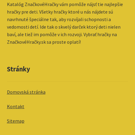
Katalóg ZnačkovéHračky vám pomôže nájsť tie najlepšie
hračky pre deti. Všetky hračky ktoré u nás nájdete sú
navrhnuté špeciálne tak, aby rozvíjali schopnosti a
vedomosti detí. Ide tak o skvelý darček ktorý deti nielen
baví, ale tiež im pomôže v ich rozvoji. Vybrať hračky na
ZnačkovéHračky.sk sa proste oplatí!
Stránky
Domovská stránka
Kontakt
Sitemap