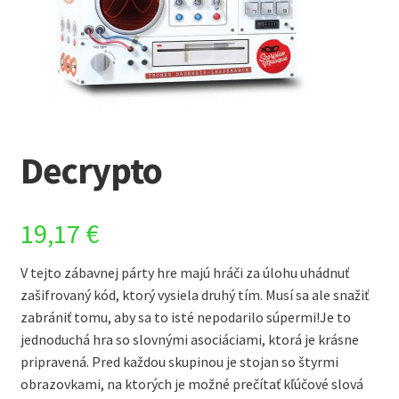
Decrypto
19,17
€
V tejto zábavnej párty hre majú hráči za úlohu uhádnuť
zašifrovaný kód, ktorý vysiela druhý tím. Musí sa ale snažiť
zabrániť tomu, aby sa to isté nepodarilo súpermi!Je to
jednoduchá hra so slovnými asociáciami, ktorá je krásne
pripravená. Pred každou skupinou je stojan so štyrmi
obrazovkami, na ktorých je možné prečítať kľúčové slová