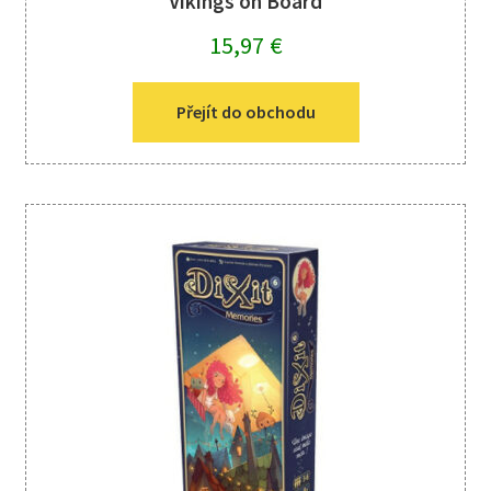
Vikings on Board
15,97
€
Přejít do obchodu