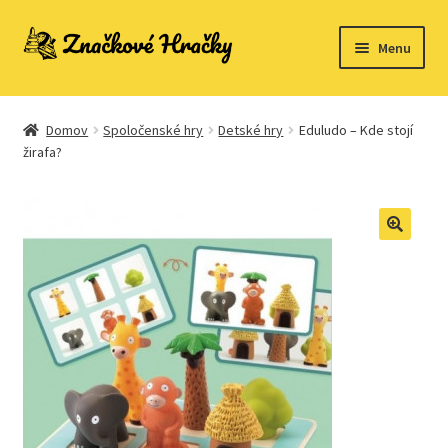
Preskočiť
Preskočiť
Menu
na
na
navigáciu
obsah
Domovská stránka
Domov
Spoločenské hry
Detské hry
Eduludo – Kde stojí
Kontakt
žirafa?
Ukážka strany