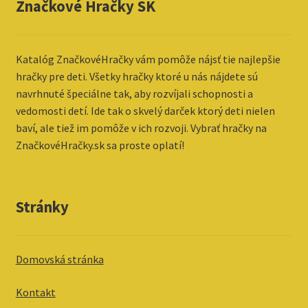
Značkové Hračky SK
Katalóg ZnačkovéHračky vám pomôže nájsť tie najlepšie
hračky pre deti. Všetky hračky ktoré u nás nájdete sú
navrhnuté špeciálne tak, aby rozvíjali schopnosti a
vedomosti detí. Ide tak o skvelý darček ktorý deti nielen
baví, ale tiež im pomôže v ich rozvoji. Vybrať hračky na
ZnačkovéHračky.sk sa proste oplatí!
Stránky
Domovská stránka
Kontakt