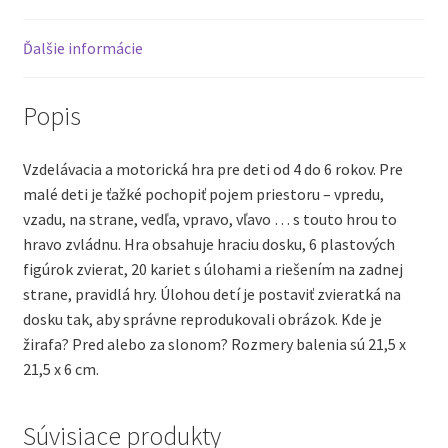
Ďalšie informácie
Popis
Vzdelávacia a motorická hra pre deti od 4 do 6 rokov. Pre
malé deti je ťažké pochopiť pojem priestoru – vpredu,
vzadu, na strane, vedľa, vpravo, vľavo … s touto hrou to
hravo zvládnu. Hra obsahuje hraciu dosku, 6 plastových
figúrok zvierat, 20 kariet s úlohami a riešením na zadnej
strane, pravidlá hry. Úlohou detí je postaviť zvieratká na
dosku tak, aby správne reprodukovali obrázok. Kde je
žirafa? Pred alebo za slonom? Rozmery balenia sú 21,5 x
21,5 x 6 cm.
Súvisiace produkty