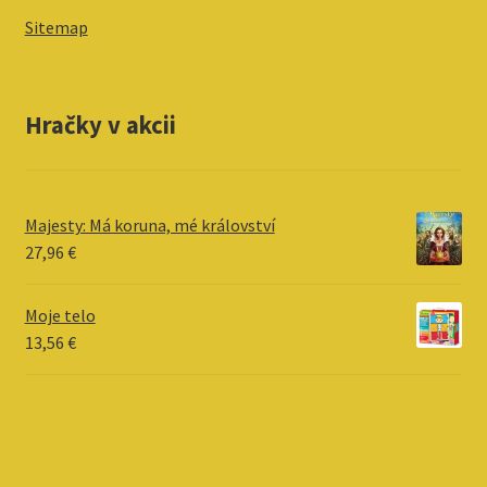
Sitemap
Hračky v akcii
Majesty: Má koruna, mé království
27,96
€
Moje telo
13,56
€