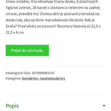
hravo zvládnu. Hra obsahuje hraciu dosku, 6 plastových
figúrok zvierat, 20 kariet s úlohami a riešením na zadnej
strane, pravidlá hry. Úlohou detí je postaviť zvieratká na
dosku tak, aby správne reprodukovali obrázok. Kde je
žirafa? Pred alebo za slonom? Rozmery balenia sú 21,5 x
21,5 x 6 cm.
Prejsť do obchodu
Katalógové číslo:
3070900083103
Kategórie:
Detské hry
,
Spoločenské hry
Popis