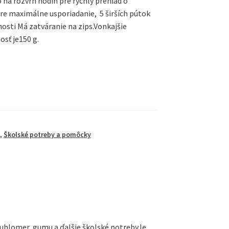
na rozvrh hodín pre rýchly prehľad o
pre maximálne usporiadanie, 5 širších pútok
nosti Má zatváranie na zips.Vonkajšie
osť je150 g.
,
Školské potreby a pomôcky
, uhlomer, gumu a ďalšie školské potrebyJe