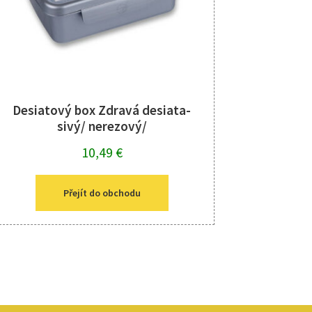
Desiatový box Zdravá desiata-
sivý/ nerezový/
10,49
€
Přejít do obchodu