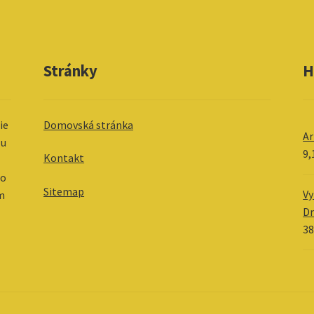
Stránky
H
ie
Domovská stránka
Ar
 u
9,
Kontakt
 o
Sitemap
Vy
im
D
38