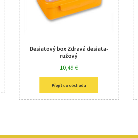
Desiatový box Zdravá desiata-
ružový
10,49
€
Přejít do obchodu