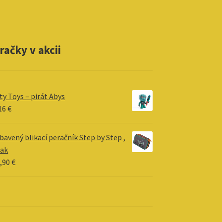
račky v akcii
ty Toys – pirát Abys
16
€
bavený blikací­ peračník Step by Step ,
rak
,90
€