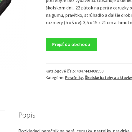
potrebyJe bez vybavenia. Obsahuje okienko 
školskom dni, 22 pútok na perá a ceruzky 
na gumu, pravítko, strúhadlo a ďalšie drob
rozmery (h x š x v): 3,5 x 15 x 21 cm a hmotn
Prejsť do obchodu
Katalógové číslo:
4047443408990
Kategórie:
Peračníky
,
Školské batohy a aktovky
Popis
Rozkladací peračník na perá, ceruzky, pastelky, pravítka