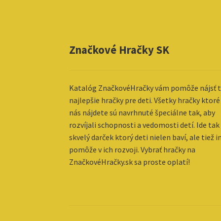
Značkové Hračky SK
Katalóg ZnačkovéHračky vám pomôže nájsť t
najlepšie hračky pre deti. Všetky hračky ktoré
nás nájdete sú navrhnuté špeciálne tak, aby
rozvíjali schopnosti a vedomosti detí. Ide tak
skvelý darček ktorý deti nielen baví, ale tiež 
pomôže v ich rozvoji. Vybrať hračky na
ZnačkovéHračky.sk sa proste oplatí!