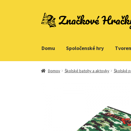
Preskočiť
Preskočiť
na
na
navigáciu
obsah
Domu
Spoločenské hry
Tvoren
Domovská stránka
Kontakt
Ukážka strany
Domov
Školské batohy a aktovky
Školské 