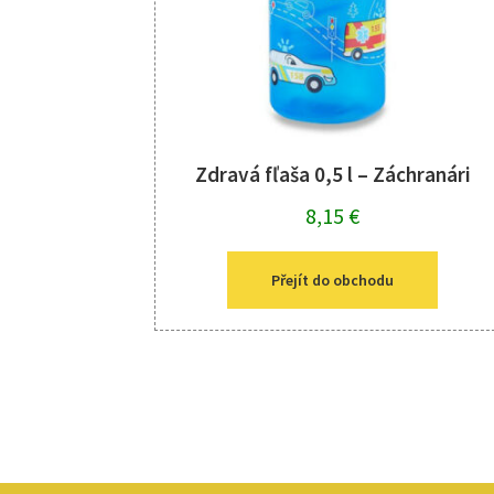
Zdravá fľaša 0,5 l – Záchranári
8,15
€
Přejít do obchodu