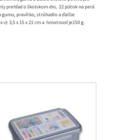
hly prehľad o školskom dni, 22 pútok na perá
 gumu, pravítko, strúhadlo a ďalšie
 v): 3,5 x 15 x 21 cm a hmotnosť je150 g.