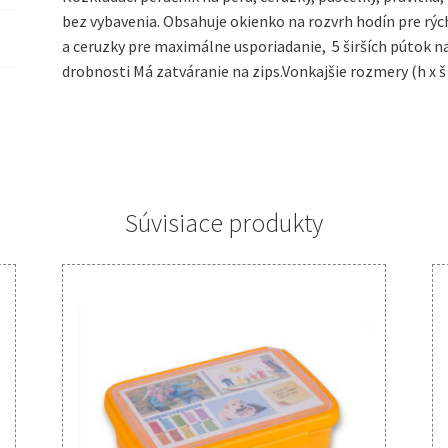
bez vybavenia. Obsahuje okienko na rozvrh hodín pre rýc
a ceruzky pre maximálne usporiadanie, 5 širších pútok na
drobnosti Má zatváranie na zips.Vonkajšie rozmery (h x š x
Súvisiace produkty