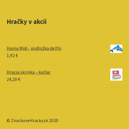
Hračky v akcii
Hama Midi - podložka delfín
1,92
€
Hracia skrinka – kočiar
24,20
€
© ZnackoveHracky.sk 2020