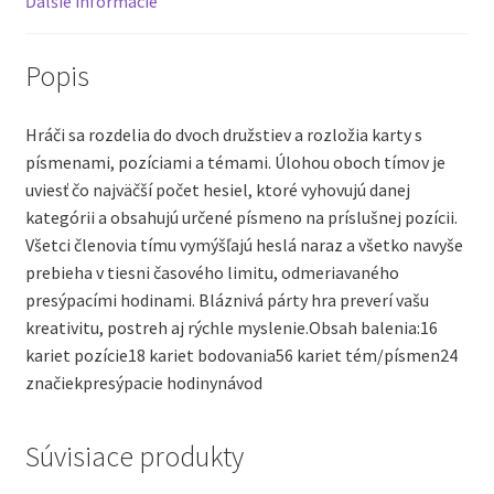
Ďalšie informácie
Popis
Hráči sa rozdelia do dvoch družstiev a rozložia karty s
písmenami, pozíciami a témami. Úlohou oboch tímov je
uviesť čo najväčší počet hesiel, ktoré vyhovujú danej
kategórii a obsahujú určené písmeno na príslušnej pozícii.
Všetci členovia tímu vymýšľajú heslá naraz a všetko navyše
prebieha v tiesni časového limitu, odmeriavaného
presýpacími hodinami. Bláznivá párty hra preverí vašu
kreativitu, postreh aj rýchle myslenie.Obsah balenia:16
kariet pozície18 kariet bodovania56 kariet tém/písmen24
značiekpresýpacie hodinynávod
Súvisiace produkty