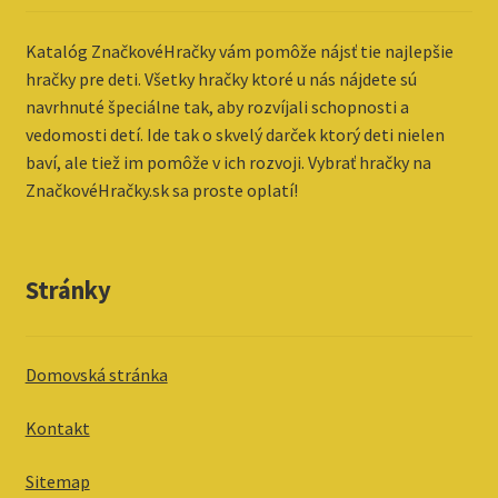
Katalóg ZnačkovéHračky vám pomôže nájsť tie najlepšie
hračky pre deti. Všetky hračky ktoré u nás nájdete sú
navrhnuté špeciálne tak, aby rozvíjali schopnosti a
vedomosti detí. Ide tak o skvelý darček ktorý deti nielen
baví, ale tiež im pomôže v ich rozvoji. Vybrať hračky na
ZnačkovéHračky.sk sa proste oplatí!
Stránky
Domovská stránka
Kontakt
Sitemap