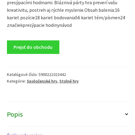
presýpacími hodinami. Bláznivá párty hra preverí vašu
kreativitu, postreh aj rýchle myslenie.Obsah balenia:16
kariet pozície18 kariet bodovania56 kariet tém/písmen24
značiekpresýpacie hodinynávod
Prejsť do obchodu
Katalógové číslo:
5900221023442
Kategórie:
Spoločenské hry
,
Stolné hry
Popis