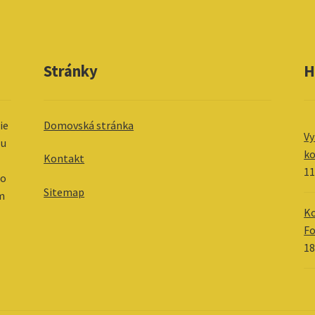
Stránky
H
ie
Domovská stránka
Vy
 u
ko
Kontakt
11
 o
Sitemap
im
Ko
F
18