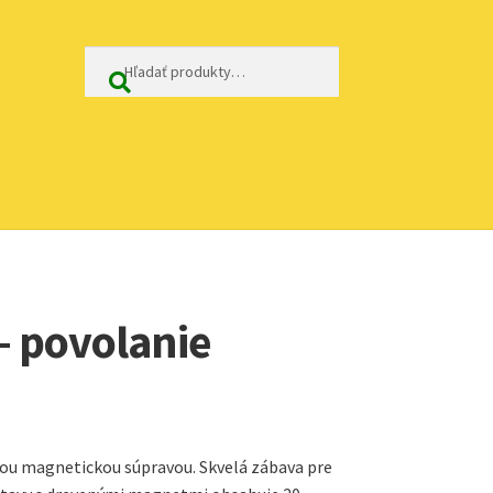
Hľadať:
Vyhľadávanie
– povolanie
nou magnetickou súpravou. Skvelá zábava pre