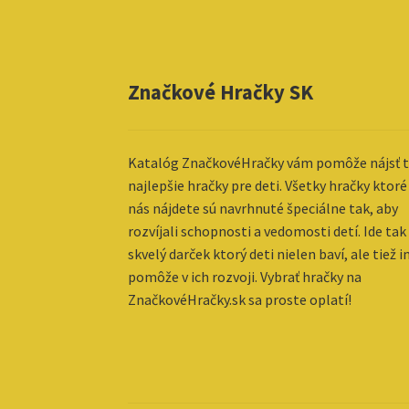
Značkové Hračky SK
Katalóg ZnačkovéHračky vám pomôže nájsť t
najlepšie hračky pre deti. Všetky hračky ktoré
nás nájdete sú navrhnuté špeciálne tak, aby
rozvíjali schopnosti a vedomosti detí. Ide tak
skvelý darček ktorý deti nielen baví, ale tiež 
pomôže v ich rozvoji. Vybrať hračky na
ZnačkovéHračky.sk sa proste oplatí!