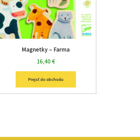
Magnetky – Farma
16,40
€
Prejsť do obchodu