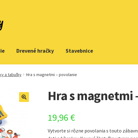
ie
Drevené hračky
Stavebnice
ky a tabuľky
Hra s magnetmi – povolanie
Hra s magnetmi 
19,96
€
Vytvorte si rôzne povolania s touto zábav