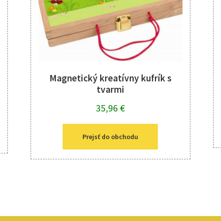
Magnetický kreatívny kufrík s
tvarmi
35,96
€
Prejsť do obchodu