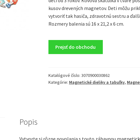
deti od 3 rokov. Kovová škatuľka v tvare 
kusov drevených magnetov. Deti môžu prikl
vytvoriť tak hasiča, zdravotnú sestru a ďalš
Rozmery balenia sú 16 x 21,2 x 6 cm.
Prejsť do obchodu
Katalógové číslo:
3070900030862
Kategórie:
Magnetické dieliky a tabuľky
,
Magnet
Popis
Vytvorte si rôzne povolania s touto zábavnou magneticko