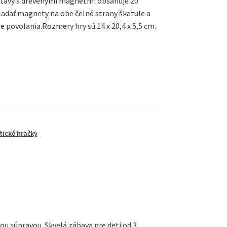
postavy s drevenými magnetmi obsahuje 20
adať magnety na obe čelné strany škatule a
ie povolania.Rozmery hry sú 14 x 20,4 x 5,5 cm.
ické hračky
u súpravou. Skvelá zábava pre deti od 3