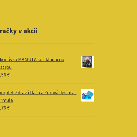
račky v akcii
kopávka MAMUTA so skladacou
strou
,56
€
mplet Zdravá fľaša a Zdravá desiata-
ormula
,76
€