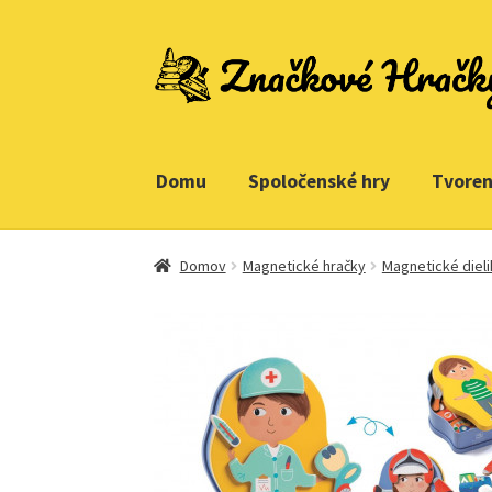
Preskočiť
Preskočiť
na
na
navigáciu
obsah
Domu
Spoločenské hry
Tvoren
Domovská stránka
Kontakt
Ukážka strany
Domov
Magnetické hračky
Magnetické dieli