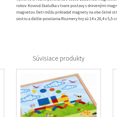
rokov. Kovová škatuľka v tvare postavy s drevenými mag
magnetov. Deti môžu prikladať magnety na obe čelné stra
sestru a ďalšie povolania.Rozmery hry sú 14 x 20,4 x 5,5 c
Súvisiace produkty