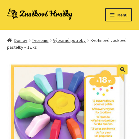
Preskočiť
Preskočiť
Menu
na
na
navigáciu
obsah
Domovská stránka
Domov
Tvorenie
Výtvarné potreby
Kvetinové voskové
Kontakt
pastelky – 12 ks
Ukážka strany