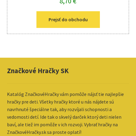
8,70
€
Prejsť do obchodu
Značkové Hračky SK
Katalóg ZnačkovéHračky vám pomôže nájsť tie najlepšie
hračky pre deti. Všetky hračky ktoré u nás nájdete sú
navrhnuté špeciálne tak, aby rozvíjali schopnosti a
vedomosti detí. Ide tak o skvelý darček ktorý deti nielen
baví, ale tiež im pomôže v ich rozvoji. Vybrať hračky na
ZnačkovéHračky.sk sa proste oplatí!