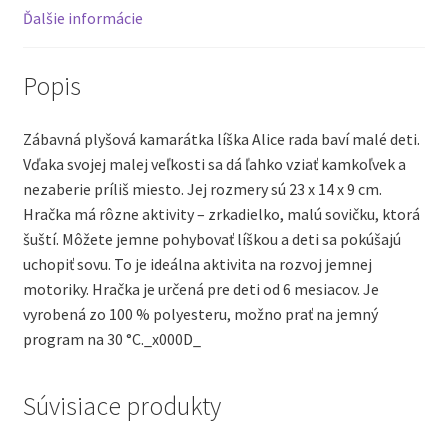
Ďalšie informácie
Popis
Zábavná plyšová kamarátka líška Alice rada baví malé deti.
Vďaka svojej malej veľkosti sa dá ľahko vziať kamkoľvek a
nezaberie príliš miesto. Jej rozmery sú 23 x 14 x 9 cm.
Hračka má rôzne aktivity – zrkadielko, malú sovičku, ktorá
šuští. Môžete jemne pohybovať líškou a deti sa pokúšajú
uchopiť sovu. To je ideálna aktivita na rozvoj jemnej
motoriky. Hračka je určená pre deti od 6 mesiacov. Je
vyrobená zo 100 % polyesteru, možno prať na jemný
program na 30 °C._x000D_
Súvisiace produkty