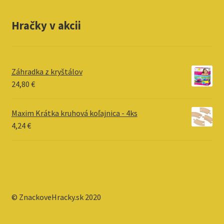
Hračky v akcii
Záhradka z kryštálov
24,80
€
Maxim Krátka kruhová koľajnica - 4ks
4,24
€
© ZnackoveHracky.sk 2020