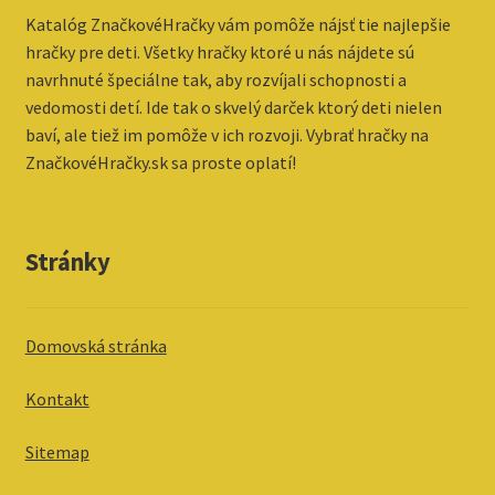
Katalóg ZnačkovéHračky vám pomôže nájsť tie najlepšie
hračky pre deti. Všetky hračky ktoré u nás nájdete sú
navrhnuté špeciálne tak, aby rozvíjali schopnosti a
vedomosti detí. Ide tak o skvelý darček ktorý deti nielen
baví, ale tiež im pomôže v ich rozvoji. Vybrať hračky na
ZnačkovéHračky.sk sa proste oplatí!
Stránky
Domovská stránka
Kontakt
Sitemap