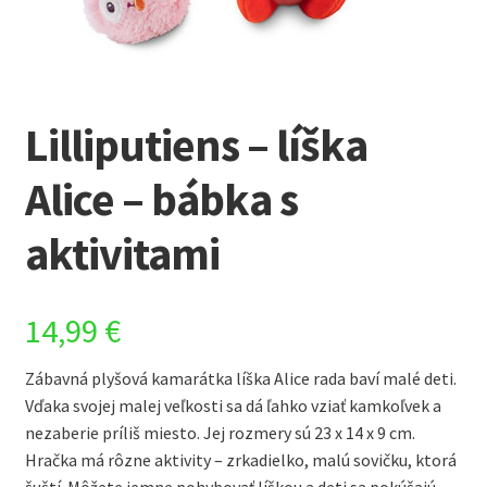
Lilliputiens – líška
Alice – bábka s
aktivitami
14,99
€
Zábavná plyšová kamarátka líška Alice rada baví malé deti.
Vďaka svojej malej veľkosti sa dá ľahko vziať kamkoľvek a
nezaberie príliš miesto. Jej rozmery sú 23 x 14 x 9 cm.
Hračka má rôzne aktivity – zrkadielko, malú sovičku, ktorá
šuští. Môžete jemne pohybovať líškou a deti sa pokúšajú