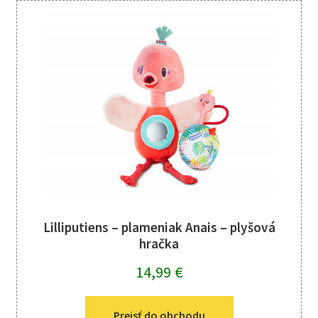
Lilliputiens – plameniak Anais – plyšová
hračka
14,99
€
Prejsť do obchodu