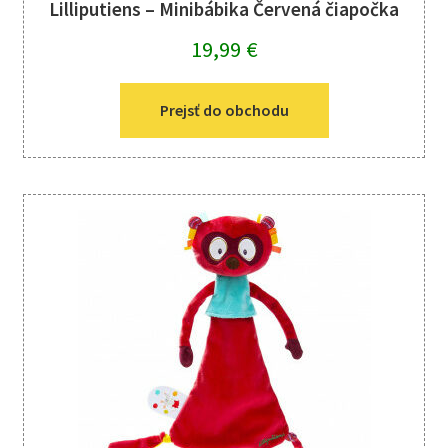
Lilliputiens – Minibábika Červená čiapočka
19,99
€
Prejsť do obchodu