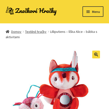
Preskočiť
Preskočiť
Menu
na
na
navigáciu
obsah
Domovská stránka
Domov
Textilné hračky
Lilliputiens – líška Alice – bábka s
Kontakt
aktivitami
Ukážka strany