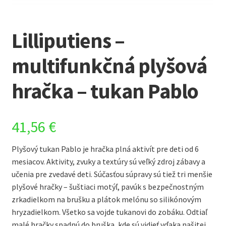
Lilliputiens –
multifunkčná plyšová
hračka – tukan Pablo
41,56
€
Plyšový tukan Pablo je hračka plná aktivít pre deti od 6
mesiacov. Aktivity, zvuky a textúry sú veľký zdroj zábavy a
učenia pre zvedavé deti. Súčasťou súpravy sú tiež tri menšie
plyšové hračky – šuštiaci motýľ, pavúk s bezpečnostným
zrkadielkom na brušku a plátok melónu so silikónovým
hryzadielkom. Všetko sa vojde tukanovi do zobáku. Odtiaľ
malé hračky spadnú do bruška, kde sú vidieť vďaka našitej