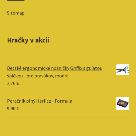
Sitemap
Hračky v akcii
Detské ergonomické nožničky Griffix s guľatou
špičkou - pre pravákov, modré
2,76
€
Peračník plný Herlitz - Formula
9,90
€