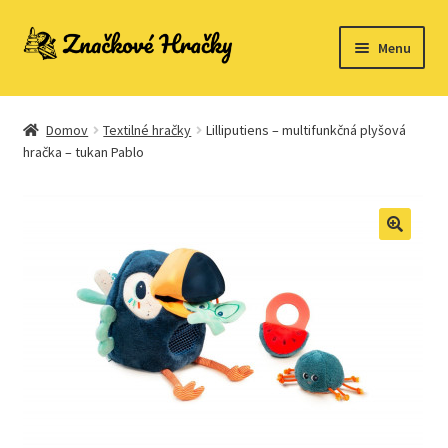
Preskočiť
Preskočiť
Menu
na
na
navigáciu
obsah
Domovská stránka
Domov
Textilné hračky
Lilliputiens – multifunkčná plyšová
Kontakt
hračka – tukan Pablo
Ukážka strany