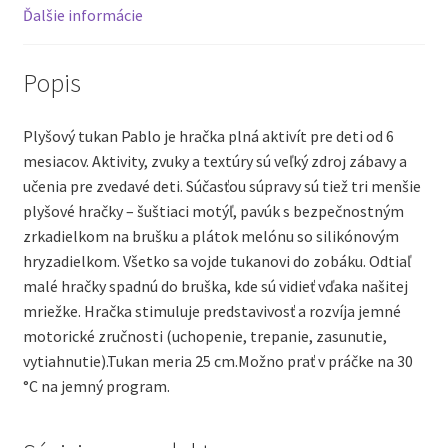
Ďalšie informácie
Popis
Plyšový tukan Pablo je hračka plná aktivít pre deti od 6
mesiacov. Aktivity, zvuky a textúry sú veľký zdroj zábavy a
učenia pre zvedavé deti. Súčasťou súpravy sú tiež tri menšie
plyšové hračky – šuštiaci motýľ, pavúk s bezpečnostným
zrkadielkom na brušku a plátok melónu so silikónovým
hryzadielkom. Všetko sa vojde tukanovi do zobáku. Odtiaľ
malé hračky spadnú do bruška, kde sú vidieť vďaka našitej
mriežke. Hračka stimuluje predstavivosť a rozvíja jemné
motorické zručnosti (uchopenie, trepanie, zasunutie,
vytiahnutie).Tukan meria 25 cm.Možno prať v práčke na 30
°C na jemný program.