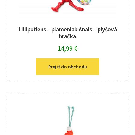
Lilliputiens – plameniak Anais – plyšová
hračka
14,99
€
Prejsť do obchodu