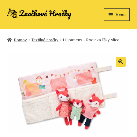
Preskočiť
Preskočiť
Menu
na
na
navigáciu
obsah
Domovská stránka
Domov
Textilné hračky
Lilliputiens – Rodinka líšky Alice
Kontakt
Ukážka strany