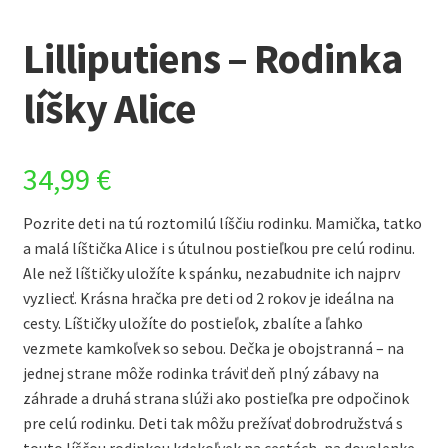
Lilliputiens – Rodinka
líšky Alice
34,99
€
Pozrite deti na tú roztomilú líščiu rodinku. Mamička, tatko
a malá líštička Alice i s útulnou postieľkou pre celú rodinu.
Ale než líštičky uložíte k spánku, nezabudnite ich najprv
vyzliecť. Krásna hračka pre deti od 2 rokov je ideálna na
cesty. Líštičky uložíte do postieľok, zbalíte a ľahko
vezmete kamkoľvek so sebou. Dečka je obojstranná – na
jednej strane môže rodinka tráviť deň plný zábavy na
záhrade a druhá strana slúži ako postieľka pre odpočinok
pre celú rodinku. Deti tak môžu prežívať dobrodružstvá s
touto líščou rodinkou kdekoľvek na cestách, na dovolenke,