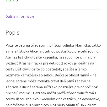
Ďalšie informácie
Popis
Pozrite deti na tú roztomilú líščiu rodinku. Mamička, tatko
a malá líštička Alice i s útulnou postieľkou pre celú rodinu.
Ale než líštičky uložíte k spánku, nezabudnite ich najprv
vyzliecť. Krásna hračka pre deti od 2 rokov je ideálna na
cesty. Líštičky uložíte do postieľok, zbalíte a ľahko
vezmete kamkoľvek so sebou. Dečka je obojstranná – na
jednej strane môže rodinka tráviť deň plný zábavy na
záhrade a druhá strana slúži ako postieľka pre odpočinok
pre celú rodinku. Deti tak môžu prežívať dobrodružstvá s
touto líščou rodinkou kdekoľvek na cestách, na dovolenke,
na návšteve či u prarodičov. Rozmery obalu sú 36 x 20 cm.