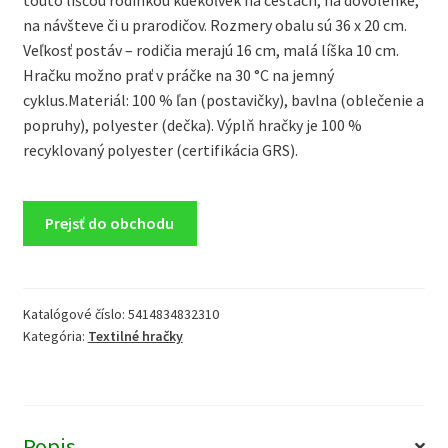
na návšteve či u prarodičov. Rozmery obalu sú 36 x 20 cm.
Veľkosť postáv – rodičia merajú 16 cm, malá líška 10 cm.
Hračku možno prať v práčke na 30 °C na jemný
cyklus.Materiál: 100 % ľan (postavičky), bavlna (oblečenie a
popruhy), polyester (dečka). Výplň hračky je 100 %
recyklovaný polyester (certifikácia GRS).
Prejsť do obchodu
Katalógové číslo:
5414834832310
Kategória:
Textilné hračky
Popis