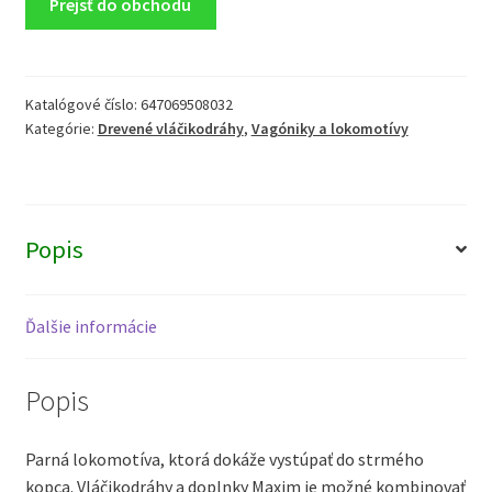
Prejsť do obchodu
Katalógové číslo:
647069508032
Kategórie:
Drevené vláčikodráhy
,
Vagóniky a lokomotívy
Popis
Ďalšie informácie
Popis
Parná lokomotíva, ktorá dokáže vystúpať do strmého
kopca. Vláčikodráhy a doplnky Maxim je možné kombinovať