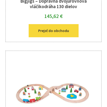
Bigjigs – Dopravná dvojúrovňová
vláčikodráha 130 dielov
145,62
€
Prejsť do obchodu