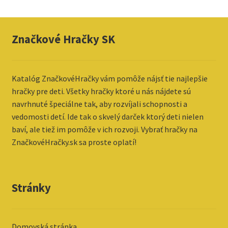
Značkové Hračky SK
Katalóg ZnačkovéHračky vám pomôže nájsť tie najlepšie
hračky pre deti. Všetky hračky ktoré u nás nájdete sú
navrhnuté špeciálne tak, aby rozvíjali schopnosti a
vedomosti detí. Ide tak o skvelý darček ktorý deti nielen
baví, ale tiež im pomôže v ich rozvoji. Vybrať hračky na
ZnačkovéHračky.sk sa proste oplatí!
Stránky
Domovská stránka