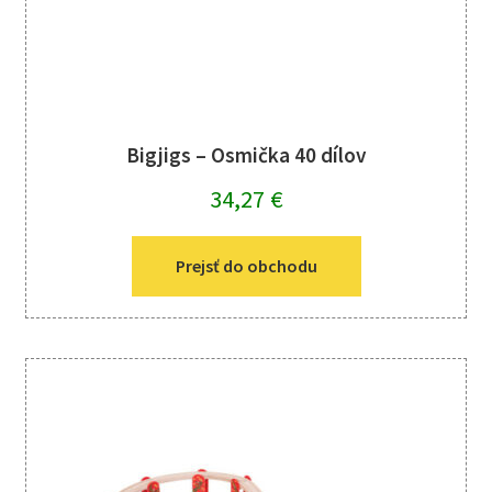
Bigjigs – Osmička 40 dílov
34,27
€
Prejsť do obchodu