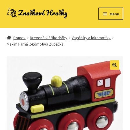
Preskočiť
Preskočiť
Menu
na
na
navigáciu
obsah
Domovská stránka
Domov
Drevené vláčikodráhy
Vagóniky a lokomotívy
Kontakt
Maxim Parná lokomotíva Zubačka
Ukážka strany