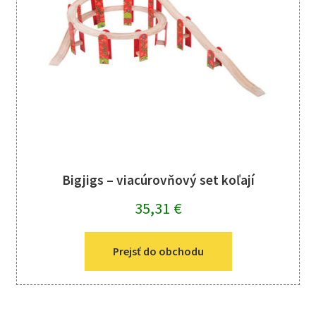
Bigjigs – viacúrovňový set koľají
35,31
€
Prejsť do obchodu