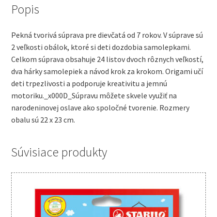
Popis
Pekná tvorivá súprava pre dievčatá od 7 rokov. V súprave sú
2 veľkosti obálok, ktoré si deti dozdobia samolepkami.
Celkom súprava obsahuje 24 listov dvoch rôznych veľkostí,
dva hárky samolepiek a návod krok za krokom. Origami učí
deti trpezlivosti a podporuje kreativitu a jemnú
motoriku._x000D_Súpravu môžete skvele využiť na
narodeninovej oslave ako spoločné tvorenie. Rozmery
obalu sú 22 x 23 cm.
Súvisiace produkty