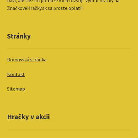
baví, ale tiež im pomôže v ich rozvoji. Vybrať hračky na
ZnačkovéHračky.sk sa proste oplatí!
Stránky
Domovská stránka
Kontakt
Sitemap
Hračky v akcii