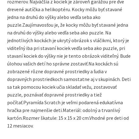
rozmerov. Najväčšia z kociek je zároveň garážou pre dve
drevené autíčka a helikoptéru. Kocky môžu byť stavané
jedna na druhú do výšky alebo vedľa seba ako
puzzle.Zaujímavosťou je, že kocky môžu byť stavané jedna
na druhú do výšky alebo vedľa seba ako puzzle. Na
jednotlivých kockách je ukrytý obrázok s vláčikmi, ktorý je
viditeľný iba pri stavaní kociek vedľa seba ako puzzle, pri
stavaní kociek do výšky nie je tento obrázok viditeľný. Bude
úlohou vašich detí ho správne zostaviť.Na kockách sú
zobrazené rôzne dopravné prostriedky a ľudia v
dopravných prostriedkoch samostatne aj v skupinách. Deti
sa tak pomocou kociek učia skladať vežu, zostavovať
puzzle, poznávať dopravné prostriedky a tiež
počítať.Pyramída Scratch je veľmi podarená edukatívna
hračka pre najmenšie deti.Materiál: odolný a trvanlivý
kartón.Rozmer škatule: 15 x 15 x 20 cm.Vhodné pre deti od
12 mesiacov.