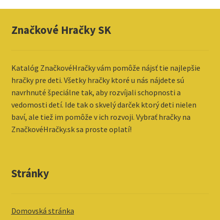
Značkové Hračky SK
Katalóg ZnačkovéHračky vám pomôže nájsť tie najlepšie
hračky pre deti. Všetky hračky ktoré u nás nájdete sú
navrhnuté špeciálne tak, aby rozvíjali schopnosti a
vedomosti detí. Ide tak o skvelý darček ktorý deti nielen
baví, ale tiež im pomôže v ich rozvoji. Vybrať hračky na
ZnačkovéHračky.sk sa proste oplatí!
Stránky
Domovská stránka