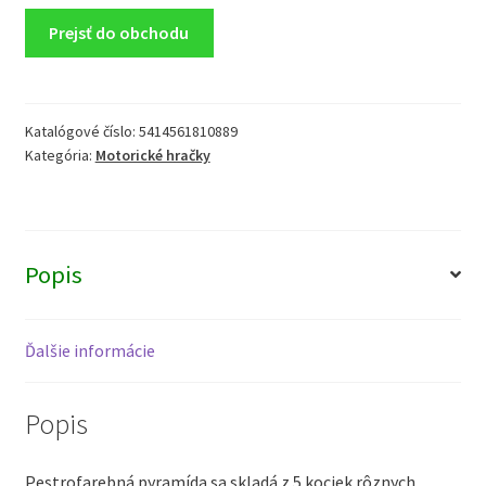
Prejsť do obchodu
Katalógové číslo:
5414561810889
Kategória:
Motorické hračky
Popis
Ďalšie informácie
Popis
Pestrofarebná pyramída sa skladá z 5 kociek rôznych