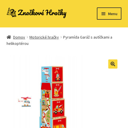
Preskočiť
Preskočiť
Menu
na
na
navigáciu
obsah
Domovská stránka
Domov
Motorické hračky
Pyramída Garáž s autíčkami a
Kontakt
helikoptérou
Ukážka strany