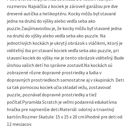
rozmerov. Najväčšia z kociek je zároveň garážou pre dve
drevené autíčka a helikoptéru. Kocky môžu byť stavané
jedna na druhú do výšky alebo vedľa seba ako
puzzle.Zaujímavosťou je, že kocky môžu byť stavané jedna
na druhú do výšky alebo vedľa seba ako puzzle. Na
jednotlivých kockách je ukrytý obrázok s vláčikmi, ktorý je
viditeľný iba pri stavaní kociek vedľa seba ako puzzle, pri
stavaní kociek do výšky nie je tento obrázok viditeľný. Bude
úlohou vašich detí ho správne zostaviť.Na kockách sú
zobrazené rôzne dopravné prostriedky a ľudia v
dopravných prostriedkoch samostatne aj v skupinách. Deti
sa tak pomocou kociek učia skladať vežu, zostavovať
puzzle, poznávať dopravné prostriedky a tiež
počítať.Pyramída Scratch je veľmi podarená edukatívna
hračka pre najmenšie deti.Materiál: odolný a trvanlivý
kartón.Rozmer škatule: 15 x 15 x 20 cm.Vhodné pre deti od
12 mesiacov.