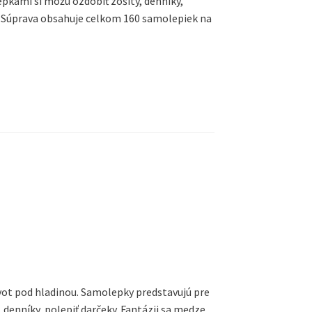
epkami si môžu ozdobiť zošity, denníky,
ú. Súprava obsahuje celkom 160 samolepiek na
vot pod hladinou. Samolepky predstavujú pre
 denníky, polepiť darčeky. Fantázii sa medze