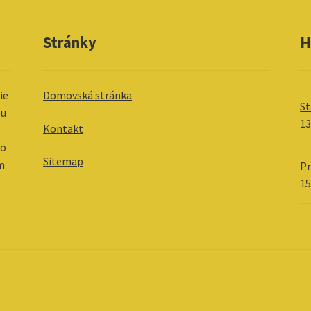
Stránky
H
ie
Domovská stránka
S
 u
13
Kontakt
 o
Sitemap
im
Pr
15