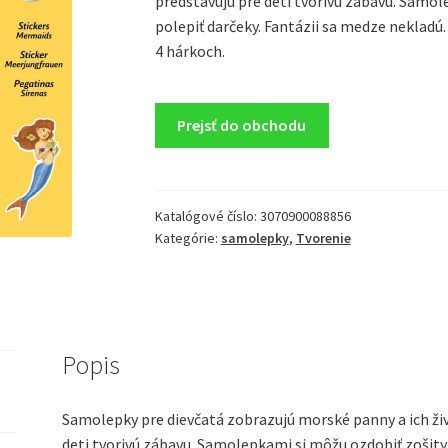
predstavujú pre deti tvorivú zábavu. Samol
polepiť darčeky. Fantázii sa medze neklad
4 hárkoch.
Prejsť do obchodu
Katalógové číslo:
3070900088856
Kategórie:
samolepky
,
Tvorenie
Popis
Samolepky pre dievčatá zobrazujú morské panny a ich ži
deti tvorivú zábavu. Samolepkami si môžu ozdobiť zošity,