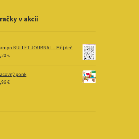
račky v akcii
tampo BULLET JOURNAL – Môj deň
,20
€
acovný ponk
,96
€