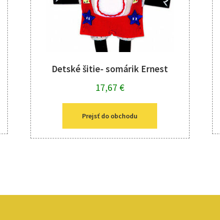
Detské šitie- somárik Ernest
17,67
€
Prejsť do obchodu