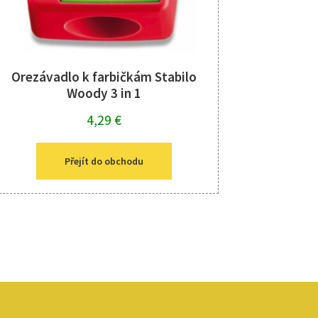
Orezávadlo k farbičkám Stabilo
Woody 3 in 1
4,29
€
Přejít do obchodu