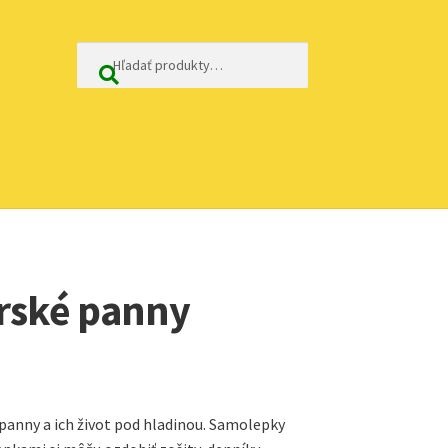
Hľadať:
Vyhľadávanie
rské panny
anny a ich život pod hladinou. Samolepky