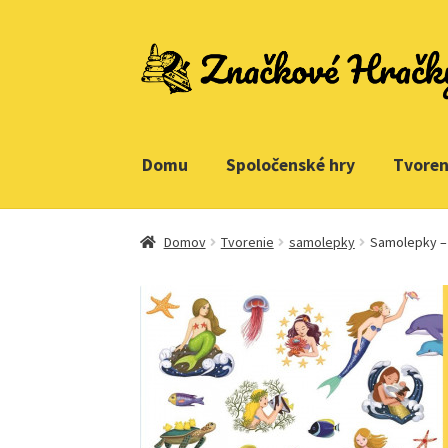
Preskočiť
Preskočiť
na
na
navigáciu
obsah
Domu
Spoločenské hry
Tvoren
Domovská stránka
Kontakt
Ukážka strany
Domov
Tvorenie
samolepky
Samolepky –