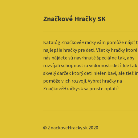
Značkové Hračky SK
Katalóg ZnačkovéHračky vám pomôže nájsť t
najlepšie hračky pre deti. Všetky hračky ktoré
nás nájdete sú navrhnuté špeciálne tak, aby
rozvíjali schopnosti a vedomosti detí. Ide tak
skvelý darček ktorý deti nielen baví, ale tiež 
pomôže v ich rozvoji. Vybrať hračky na
ZnačkovéHračky.sk sa proste oplatí!
© ZnackoveHracky.sk 2020