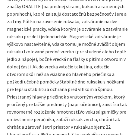
značky ORALITE (na prednej strane, bokoch a ramenných
popruhoch), ktoré zaisťujú dostatočnú bezpečnosť v šere a
za tmy. Pútko na zavesenie ruksaku, zatváranie na dve
magnetické pracky, vďaka ktorým je otváranie a zatváranie
ruksaku pre deti jednoduchšie. Magnetické zatváranie je
výškovo nastaviteľné, vďaka tomu je možné zväčšiť objem
ruksaku.Izolované predné vrecko (pre studené alebo teplé
jedlo a nápoje), bočné vrecká na fľašky s pitím s otvorom v
dolnej časti. Ak do vrecka vytečie tekutina, odtečie
otvorom skôr než sa vsiakne do hlavného priečinku a
poškodí učebné pomôcky.Stabilné dno ruksaku s nôžkami
pre lepšiu stabilitu a ochrana pred vlhkom a špinou.
Priestranný hlavný priečinok s vnútorným vreckom, ktorý
je určený pre ťažšie predmety (napr. učebnice), zaistí sa tak
rovnomerné rozloženie hmotnosti.Vo veku sú gumičky pre
umiestnenie peračníka, zaťaží ruksak zvrchu, chráni tak
chrbát a zároveň šetrí priestor v ruksaku.objem: 22
l,hmotnosť: cca. 950 g,nosnosť: 7 kg,vonkajšie rozmery: h.