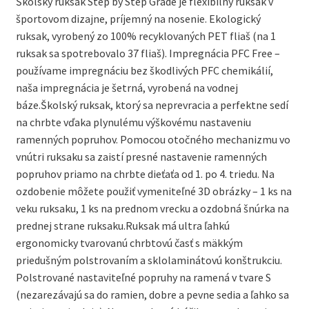
Školský ruksak Step by Step Grade je flexibilný ruksak v
športovom dizajne, príjemný na nosenie. Ekologický
ruksak, vyrobený zo 100% recyklovaných PET fliaš (na 1
ruksak sa spotrebovalo 37 fliaš). Impregnácia PFC Free –
používame impregnáciu bez škodlivých PFC chemikálií,
naša impregnácia je šetrná, vyrobená na vodnej
báze.Školský ruksak, ktorý sa neprevracia a perfektne sedí
na chrbte vďaka plynulému výškovému nastaveniu
ramenných popruhov. Pomocou otočného mechanizmu vo
vnútri ruksaku sa zaistí presné nastavenie ramenných
popruhov priamo na chrbte dieťaťa od 1. po 4. triedu. Na
ozdobenie môžete použiť vymeniteľné 3D obrázky – 1 ks na
veku ruksaku, 1 ks na prednom vrecku a ozdobná šnúrka na
prednej strane ruksaku.Ruksak má ultra ľahkú
ergonomicky tvarovanú chrbtovú časť s mäkkým
priedušným polstrovaním a sklolaminátovú konštrukciu.
Polstrované nastaviteľné popruhy na ramená v tvare S
(nezarezávajú sa do ramien, dobre a pevne sedia a ľahko sa