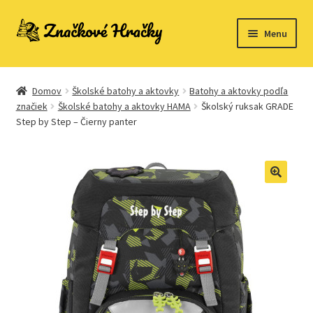
Preskočiť
Preskočiť
Menu
na
na
navigáciu
obsah
Domovská stránka
Domov
Školské batohy a aktovky
Batohy a aktovky podľa
Kontakt
značiek
Školské batohy a aktovky HAMA
Školský ruksak GRADE
Step by Step – Čierny panter
Ukážka strany