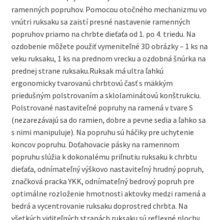
ramenných popruhov. Pomocou otočného mechanizmu vo
vnútri ruksaku sa zaistí presné nastavenie ramenných
popruhov priamo na chrbte dieťaťa od 1. po 4. triedu. Na
ozdobenie môžete použiť vymeniteľné 3D obrázky – 1 ks na
veku ruksaku, 1 ks na prednom vrecku a ozdobná šnúrka na
prednej strane ruksaku.Ruksak má ultra ľahkú
ergonomicky tvarovanú chrbtovú časť s mäkkým
priedušným polstrovaním a sklolaminátovú konštrukciu.
Polstrované nastaviteľné popruhy na ramená v tvare S
(nezarezávajú sa do ramien, dobre a pevne sedia a ľahko sa
s nimi manipuluje). Na popruhu sú háčiky pre uchytenie
koncov popruhu. Doťahovacie pásky na ramennom
popruhu slúžia k dokonalému priľnutiu ruksaku k chrbtu
dieťaťa, odnímateľný výškovo nastaviteľný hrudný popruh,
značková pracka YKK, odnímateľný bedrový popruh pre
optimálne rozloženie hmotnosti aktovky medzi ramená a
bedrá a vycentrovanie ruksaku doprostred chrbta. Na
všetkých viditeľných stranách ruksaku sú reflexné plochy