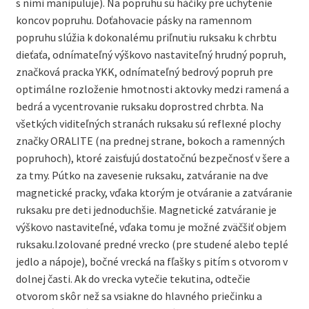
s nimi manipuluje). Na popruhu sú háčiky pre uchytenie
koncov popruhu. Doťahovacie pásky na ramennom
popruhu slúžia k dokonalému priľnutiu ruksaku k chrbtu
dieťaťa, odnímateľný výškovo nastaviteľný hrudný popruh,
značková pracka YKK, odnímateľný bedrový popruh pre
optimálne rozloženie hmotnosti aktovky medzi ramená a
bedrá a vycentrovanie ruksaku doprostred chrbta. Na
všetkých viditeľných stranách ruksaku sú reflexné plochy
značky ORALITE (na prednej strane, bokoch a ramenných
popruhoch), ktoré zaisťujú dostatočnú bezpečnosť v šere a
za tmy. Pútko na zavesenie ruksaku, zatváranie na dve
magnetické pracky, vďaka ktorým je otváranie a zatváranie
ruksaku pre deti jednoduchšie. Magnetické zatváranie je
výškovo nastaviteľné, vďaka tomu je možné zväčšiť objem
ruksaku.Izolované predné vrecko (pre studené alebo teplé
jedlo a nápoje), bočné vrecká na fľašky s pitím s otvorom v
dolnej časti. Ak do vrecka vytečie tekutina, odtečie
otvorom skôr než sa vsiakne do hlavného priečinku a