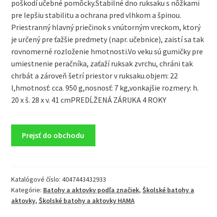
poškodí učebné pomôcky.Stabilné dno ruksaku s nôžkami
pre lepšiu stabilitu a ochrana pred vlhkom a špinou.
Priestranný hlavný priečinok s vnútorným vreckom, ktorý
je určený pre ťažšie predmety (napr. učebnice), zaistí sa tak
rovnomerné rozloženie hmotnosti.Vo veku sú gumičky pre
umiestnenie peračníka, zaťaží ruksak zvrchu, chráni tak
chrbát a zároveň šetrí priestor v ruksaku.objem: 22
l,hmotnosť: cca. 950 g,nosnosť: 7 kg,vonkajšie rozmery: h.
20 x š. 28 x v. 41 cmPREDĹŽENÁ ZÁRUKA 4 ROKY
Prejsť do obchodu
Katalógové číslo:
4047443432933
Kategórie:
Batohy a aktovky podľa značiek
,
Školské batohy a
aktovky
,
Školské batohy a aktovky HAMA