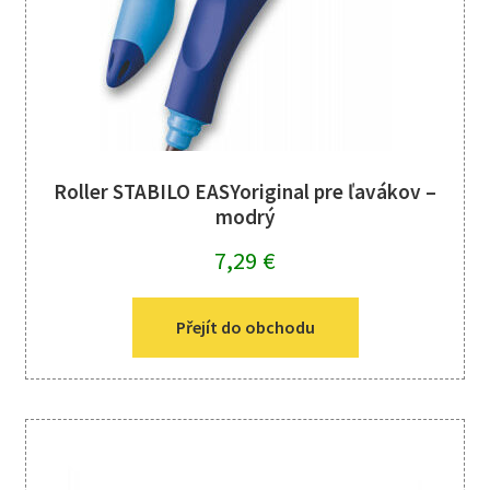
Roller STABILO EASYoriginal pre ľavákov –
modrý
7,29
€
Přejít do obchodu