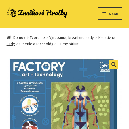
Preskočiť
Preskočiť
Menu
na
na
navigáciu
obsah
Domovská stránka
Domov
Tvorenie
Vyrábanie, kreatívne sady
Kreatívne
Kontakt
sady
Umenie a technológie – Hmyzárium
Ukážka strany