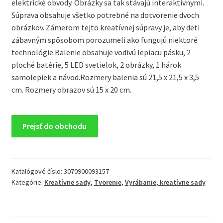
elektrické obvody. Obrázky sa tak stávajú interaktívnymi.
Súprava obsahuje všetko potrebné na dotvorenie dvoch
obrázkov. Zámerom tejto kreatívnej súpravy je, aby deti
zábavným spôsobom porozumeli ako fungujú niektoré
technológie.Balenie obsahuje vodivú lepiacu pásku, 2
ploché batérie, 5 LED svetielok, 2 obrázky, 1 hárok
samolepiek a návod.Rozmery balenia sú 21,5 x 21,5 x 3,5
cm. Rozmery obrazov sú 15 x 20 cm.
Prejsť do obchodu
Katalógové číslo:
3070900093157
Kategórie:
Kreatívne sady
,
Tvorenie
,
Vyrábanie, kreatívne sady