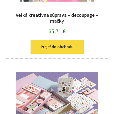
Veľká kreatívna súprava – decoupage –
mačky
35,71
€
Prejsť do obchodu