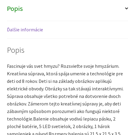
Popis
Ďalšie informácie
Popis
Fascinuje vás svet hmyzu? Rozsvieťte svoje hmyzárium.
Kreatívna súprava, ktorá spája umenie a technológie pre
deti od 8 rokov. Deti si na základy obrázkov aplikujú
elektrické obvody. Obrázky sa tak stávajú interaktívnymi.
Súprava obsahuje všetko potrebné na dotvorenie dvoch
obrázkov. Zámerom tejto kreatívnej súpravy je, aby deti
zábavným spôsobom porozumeli ako fungujú niektoré
technológie.Balenie obsahuje vodivú lepiacu pásku, 2
ploché batérie, 5 LED svetielok, 2 obrázky, 1 hárok
samolepiek a návod.Rozmery balenia sú 21,5 x 21,5 x 3,5