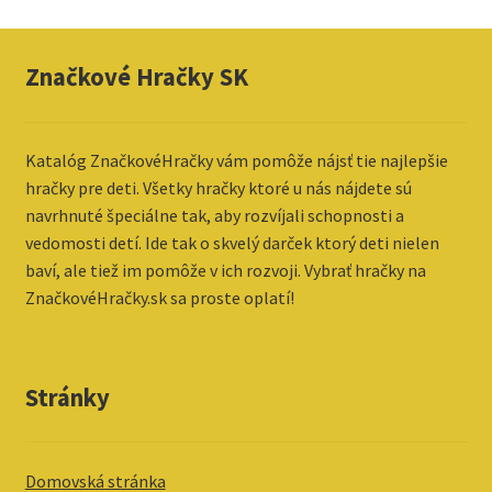
Značkové Hračky SK
Katalóg ZnačkovéHračky vám pomôže nájsť tie najlepšie
hračky pre deti. Všetky hračky ktoré u nás nájdete sú
navrhnuté špeciálne tak, aby rozvíjali schopnosti a
vedomosti detí. Ide tak o skvelý darček ktorý deti nielen
baví, ale tiež im pomôže v ich rozvoji. Vybrať hračky na
ZnačkovéHračky.sk sa proste oplatí!
Stránky
Domovská stránka