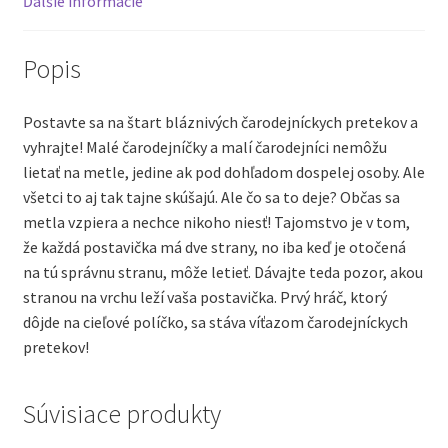
Ďalšie informácie
Popis
Postavte sa na štart bláznivých čarodejníckych pretekov a
vyhrajte! Malé čarodejníčky a malí čarodejníci nemôžu
lietať na metle, jedine ak pod dohľadom dospelej osoby. Ale
všetci to aj tak tajne skúšajú. Ale čo sa to deje? Občas sa
metla vzpiera a nechce nikoho niesť! Tajomstvo je v tom,
že každá postavička má dve strany, no iba keď je otočená
na tú správnu stranu, môže letieť. Dávajte teda pozor, akou
stranou na vrchu leží vaša postavička. Prvý hráč, ktorý
dôjde na cieľové políčko, sa stáva víťazom čarodejníckych
pretekov!
Súvisiace produkty