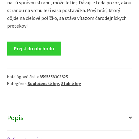
na tú správnu stranu, môže letieť. Dávajte teda pozor, akou
stranou na vrchu leží vaša postavička. Prvý hráč, ktorý
dôjde na cieľové políčko, sa stáva víťazom čarodejníckych
pretekov!
Prejsť do obchodu
Katalógové číslo:
8595558303625
Kategórie:
Spoločenské hry
,
Stolné hry
Popis