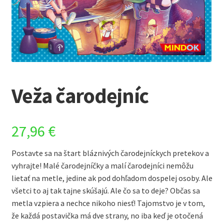
Veža čarodejníc
27,96
€
Postavte sa na štart bláznivých čarodejníckych pretekov a
vyhrajte! Malé čarodejníčky a malí čarodejníci nemôžu
lietať na metle, jedine ak pod dohľadom dospelej osoby. Ale
všetci to aj tak tajne skúšajú. Ale čo sa to deje? Občas sa
metla vzpiera a nechce nikoho niesť! Tajomstvo je v tom,
že každá postavička má dve strany, no iba keď je otočená