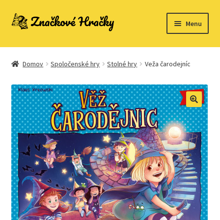
Preskočiť
Preskočiť
Menu
na
na
navigáciu
obsah
Domovská stránka
Domov
Spoločenské hry
Stolné hry
Veža čarodejníc
Kontakt
Ukážka strany