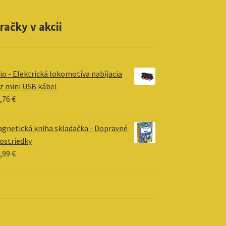
račky v akcii
io - Elektrická lokomotíva nabíjacia
z mini USB kábel
,76
€
gnetická kniha skladačka - Dopravné
ostriedky
,99
€