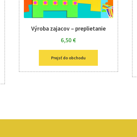
Výroba zajacov – preplietanie
6,50
€
Prejsť do obchodu