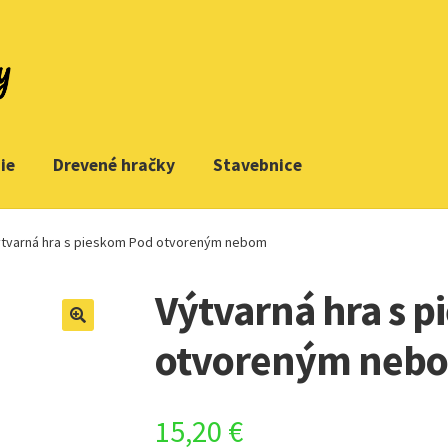
ie
Drevené hračky
Stavebnice
ýtvarná hra s pieskom Pod otvoreným nebom
Výtvarná hra s 
otvoreným neb
15,20
€