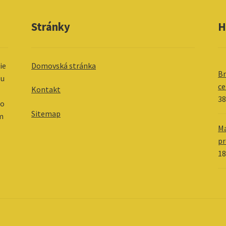
Stránky
H
ie
Domovská stránka
Br
 u
ce
Kontakt
38
 o
Sitemap
im
Ma
pr
18