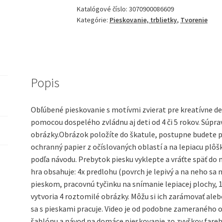
Katalógové číslo:
3070900086609
Kategórie:
Pieskovanie, trblietky
,
Tvorenie
Popis
Obľúbené pieskovanie s motívmi zvierat pre kreatívne de
pomocou dospelého zvládnu aj deti od 4 či 5 rokov. Súpr
obrázky.Obrázok položíte do škatule, postupne budete 
ochranný papier z očíslovaných oblastí a na lepiacu plô
podľa návodu. Prebytok piesku vyklepte a vráťte späť do
hra obsahuje: 4x predlohu (povrch je lepivý a na neho sa
pieskom, pracovnú tyčinku na snímanie lepiacej plochy, 1
vytvoria 4 roztomilé obrázky. Môžu si ich zarámovať alebo
sa s pieskami pracuje. Video je od podobne zameraného ob
šablónu a návod na domáce pieskovanie zo zvyškov farebn