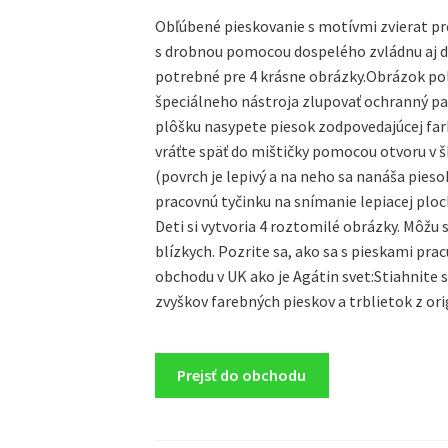
Obľúbené pieskovanie s motívmi zvierat pre
s drobnou pomocou dospelého zvládnu aj det
potrebné pre 4 krásne obrázky.Obrázok po
špeciálneho nástroja zlupovať ochranný pap
plôšku nasypete piesok zodpovedajúcej far
vráťte späť do mištičky pomocou otvoru v š
(povrch je lepivý a na neho sa nanáša pies
pracovnú tyčinku na snímanie lepiacej ploc
Deti si vytvoria 4 roztomilé obrázky. Môžu 
blízkych. Pozrite sa, ako sa s pieskami pr
obchodu v UK ako je Agátin svet:Stiahnite 
zvyškov farebných pieskov a trblietok z or
Prejsť do obchodu