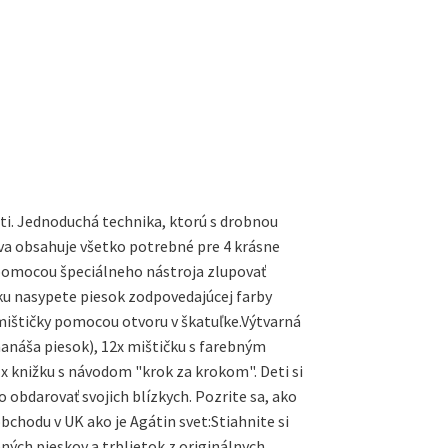
ti. Jednoduchá technika, ktorú s drobnou
ava obsahuje všetko potrebné pre 4 krásne
pomocou špeciálneho nástroja zlupovať
šku nasypete piesok zodpovedajúcej farby
 mištičky pomocou otvoru v škatuľke.Výtvarná
 nanáša piesok), 12x mištičku s farebným
x knižku s návodom "krok za krokom". Deti si
 obdarovať svojich blízkych. Pozrite sa, ako
chodu v UK ako je Agátin svet:Stiahnite si
ých pieskov a trblietok z originálnych