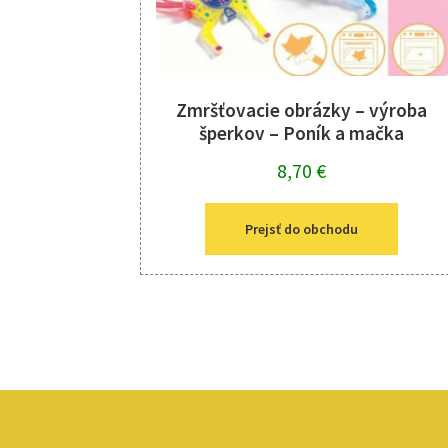
Zmršťovacie obrázky – výroba
šperkov – Poník a mačka
8,70
€
Prejsť do obchodu