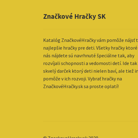
Značkové Hračky SK
Katalóg ZnačkovéHračky vám pomôže nájsť t
najlepšie hračky pre deti. Všetky hračky ktoré
nás nájdete sú navrhnuté špeciálne tak, aby
rozvíjali schopnosti a vedomosti detí. Ide tak
skvelý darček ktorý deti nielen baví, ale tiež 
pomôže v ich rozvoji. Vybrať hračky na
ZnačkovéHračky.sk sa proste oplatí!
© ZnackoveHracky.sk 2020