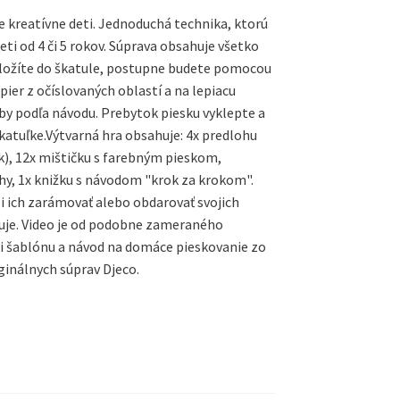
 kreatívne deti. Jednoduchá technika, ktorú
i od 4 či 5 rokov. Súprava obsahuje všetko
ložíte do škatule, postupne budete pomocou
ier z očíslovaných oblastí a na lepiacu
by podľa návodu. Prebytok piesku vyklepte a
katuľke.Výtvarná hra obsahuje: 4x predlohu
ok), 12x mištičku s farebným pieskom,
hy, 1x knižku s návodom "krok za krokom".
si ich zarámovať alebo obdarovať svojich
acuje. Video je od podobne zameraného
si šablónu a návod na domáce pieskovanie zo
iginálnych súprav Djeco.